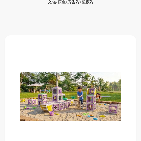
文儀/顏色/廣告彩/塑膠彩