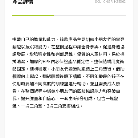
產品詳情
SKU:
CNGR-H25362
挑戰自己的膽量和能力，這款產品主要訓練小朋友們的攀登
翻越以及跳躍能力，在整個過程中讓全身參與，促進身體協
調發展，增強穩定性和判斷思維，優質的人革材料，易於擦
拭清潔，加厚的EPE內芯保證產品穩定性。整個結構用魔術
黏固定，結構穩定，小朋友們透過助跑踏上三角墊後，借助
牆體向上躍起，翻過牆體後跳下牆體，不同年齡段的孩子在
使用時要加不同高度的訓練墊進行輔助，並且需要成人照
看，在整個過程中鍛鍊小朋友們的四肢協調能力和突破自
我，提升膽量和自信心。一套由4部分組成，包含一塊牆
體、一塊三角墊、2塊三角支撐組成。