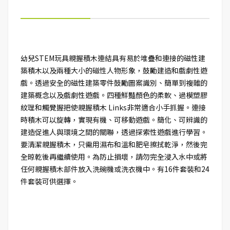
幼兒STEM玩具親握積木連結具有易於堆疊和連接的磁性建
築積木以及兩種大小的磁性人物形象，鼓勵建造和戲劇性遊
戲。透過安全的磁性建築零件鼓勵圖案識別、簡單到複雜的
建築概念以及戲劇性遊戲。四種鮮豔顏色的柔軟、過模塑膠
紋理和觸覺握把使親握積木 Links非常適合小手抓握。連接
時積木可以旋轉，實現有機、可移動遊戲。簡化、可辨識的
建造促進人與環境之間的關聯，透過探索性遊戲進行學習。
要清潔親握積木，只需用濕布和溫和肥皂擦拭乾淨，然後完
全晾乾後再繼續使用。為防止損壞，請勿完全浸入水中或將
任何親握積木部件放入洗碗機或洗衣機中。有16件套裝和24
件套裝可供選擇。