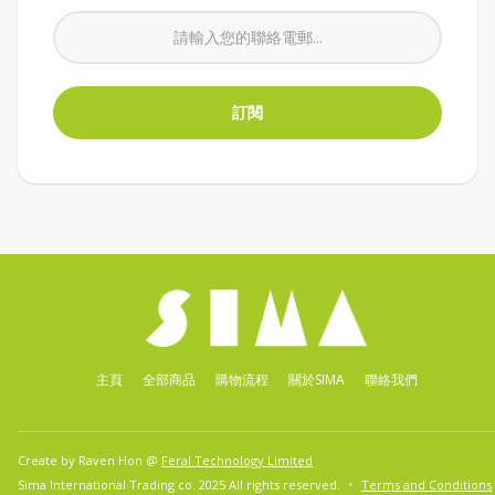
主頁
全部商品
購物流程
關於SIMA
聯絡我們
Create by Raven Hon @
Feral Technology Limited
Sima International Trading co. 2025 All rights reserved.
Terms and Conditions