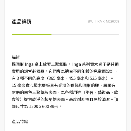
產品詳情
SKU:
HKMK-ME20338
描述
橢圓形 Inga 桌上放著三聚氰胺。 Inga 系列實木桌子是普遍
實用的課堂必備品。它們專為適合不同年齡的兒童而設計，
有 3 種不同的高度（365 毫米、455 毫米和 535 毫米）。
15 毫米實心樺木層板具有光滑的邊緣和圓形的腿，層壓有
耐磨的白色三聚氰胺表面，為各種用途（學習、藝術品、飲
食等）提供乾淨的超堅韌表面。高度耐刮擦且易於清潔。頂
部尺寸為 1200 x 600 毫米。
產品特點