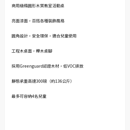
商用級橢圓形木質教室活動桌
亮面漆面，百搭各種裝飾風格
圓角設計，安全環保，適合兒童使用
工程木桌面，櫸木桌腳
採用Greenguard認證木材，低VOC排放
靜態承重高達300磅（約136公斤）
最多可容納4名兒童