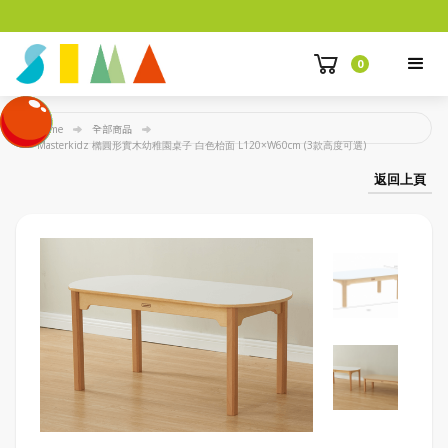
0
Home
全部商品
Masterkidz 橢圓形實木幼稚園桌子 白色枱面 L120×W60cm (3款高度可選)
返回上頁