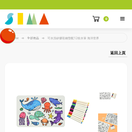
0
Home
全部商品
可水洗矽膠彩繪墊配12枝水筆 海洋世界
返回上頁