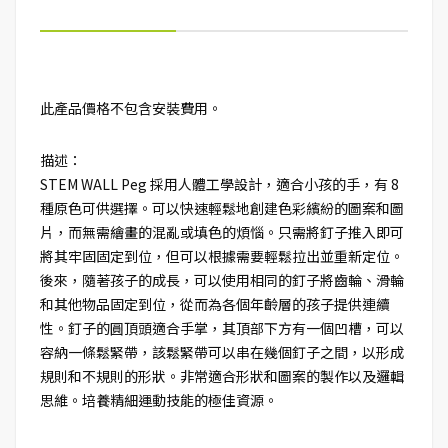
此產品價格不包含安裝費用。
描述：
STEM WALL Peg 採用人體工學設計，適合小孩的手，有 8
種原色可供選擇。可以快速輕鬆地創建色彩繽紛的圖案和圖
片，而無需繪畫的混亂或填色的煩惱。只需將釘子推入即可
將其牢固固定到位，但可以根據需要輕鬆拉出並重新定位。
後來，隨著孩子的成長，可以使用相同的釘子將齒輪、滑輪
和其他物品固定到位，從而為各個年齡層的孩子提供連續
性。釘子的圓頂頭適合手掌，其頂部下方有一個凹槽，可以
容納一條鬆緊帶，該鬆緊帶可以串在幾個釘子之間，以形成
規則和不規則的形狀。非常適合形狀和圖案的製作以及邏輯
思維。培養精細運動技能的極佳資源。