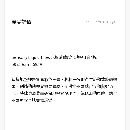
產品詳情
SKU:
CNHF-LFTAQ010
Sensory Liquic Tiles 水族液體感官地墊 1套4塊
50x50cm：$959
每塊地墊裡是無毒彩色液體，輕輕一按即產生流動或旋轉效
果，創造動態視覺效果體驗，刺激小朋友感官互動與好奇
心。特殊防滑背面確保地墊緊貼地面，減低滑動風險，讓小
朋友更安全地盡情玩樂。