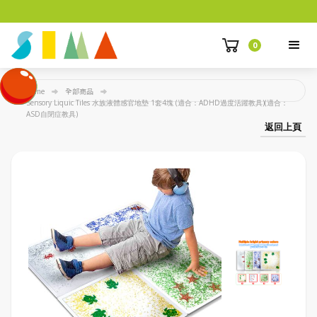
0
Home
全部商品
Sensory Liquic Tiles 水族液體感官地墊 1套4塊 (適合：ADHD過度活躍教具)(適合：
ASD自閉症教具)
返回上頁